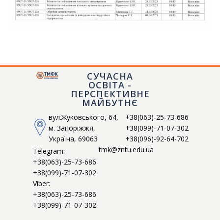
СУЧАСНА
ТМФК
ОСВІТА -
Токмацький механічний фаховий коледж
ПЕРСПЕКТИВНЕ
МАЙБУТНЄ
вул.Жуковського, 64,
+38(063)-25-73-686
м. Запоріжжя,
+38(099)-71-07-302
Україна, 69063
+38(096)-92-64-702
tmk@zntu.edu.ua
Telegram:
+38(063)-25-73-686
+38(099)-71-07-302
Viber:
+38(063)-25-73-686
+38(099)-71-07-302