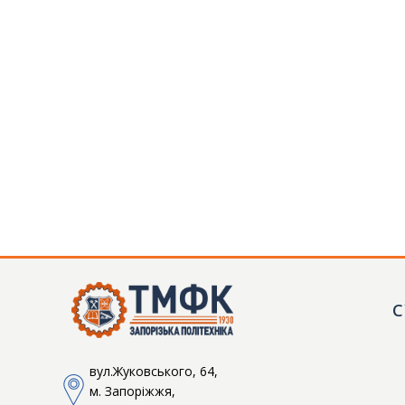
С
ТМФК
Токмацький механічний фаховий коледж
вул.Жуковського, 64,
м. Запоріжжя,