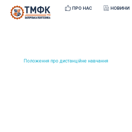
ПРО НАС
НОВИНИ
ТМФК
Токмацький механічний фаховий коледж
Положення про дистанційне навчання