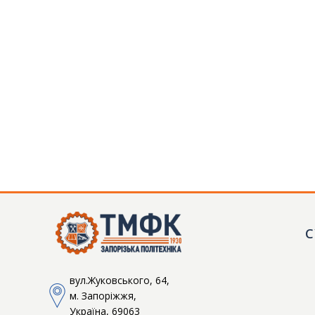
С
ТМФК
Токмацький механічний фаховий коледж
вул.Жуковського, 64,
м. Запоріжжя,
Україна, 69063