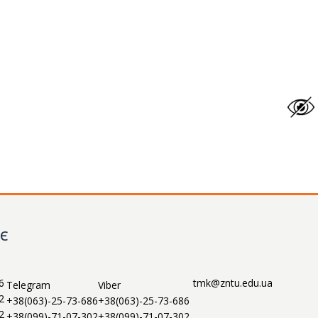
НЄ
6
tmk@zntu.edu.ua
Telegram
Viber
2
+38(063)-25-73-686
+38(063)-25-73-686
2
+38(099)-71-07-302
+38(099)-71-07-302