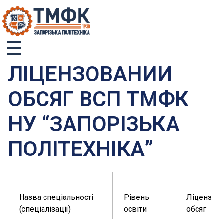
ТМФК
Токмацький механічний фаховий коледж
ЛІЦЕНЗОВАНИЙ
ОБСЯГ ВСП ТМФК
НУ “ЗАПОРІЗЬКА
ПОЛІТЕХНІКА”
Назва спеціальності
Рівень
Ліцензо
(спеціалізації)
освіти
обсяг