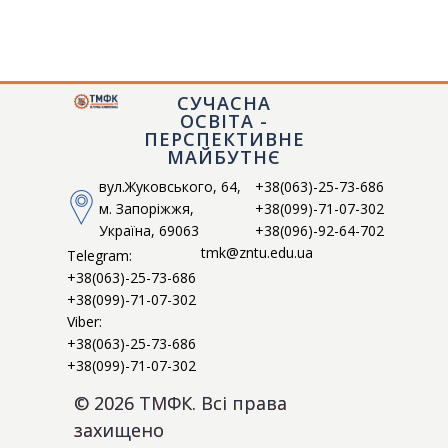
СУЧАСНА
ТМФК
ОСВІТА -
Токмацький механічний фаховий коледж
ПЕРСПЕКТИВНЕ
МАЙБУТНЄ
вул.Жуковського, 64,
+38(063)-25-73-686
м. Запоріжжя,
+38(099)-71-07-302
Україна, 69063
+38(096)-92-64-702
tmk@zntu.edu.ua
Telegram:
+38(063)-25-73-686
+38(099)-71-07-302
Viber:
+38(063)-25-73-686
+38(099)-71-07-302
© 2026 ТМФК. Всі права
захищено